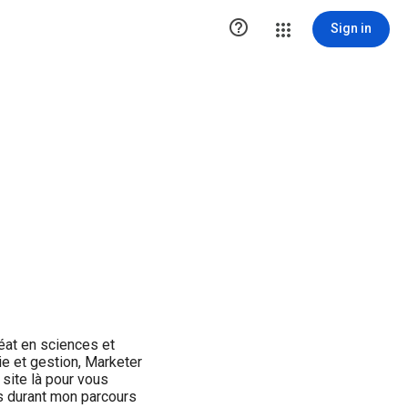

Sign in
réat en sciences et
e et gestion, Marketer
 site là pour vous
s durant mon parcours