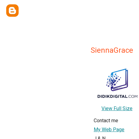
SiennaGrace
View Full Size
Contact me
My Web Page
J & N