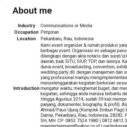
About me
Industry
Communications or Media
Occupation
Pimpinan
Location
Pekanbaru, Riau, Indonesia
Kami event organizer & rumah produksi ya
berbagai event. Organisasi ini sebagai per
dilengkapi dengan akta notaris dan surat/izi
daerah, baik SITU, SIUP, TDP, dan lainnya. 
dunia event, broadcasting, convention, exhibi
wedding party dll. dengan manajemen dan 
yang profesional mampu mengimplementasi
menyelenggarakan kegiatan berkesan sesua
Introduction
mengatur waktu, menghemat buget, dan m
kegiatan, sehingga anda merasa terbantu d
Hingga Agustus 2014, sudah 39 kali mempro
panjang, dokumenter, biography, & profil). Ala
Ahmad/Paus Ujung (Komplek Embun Pagi) B
Damai, Pekanbaru, Riau, Indonesia, 28282. 
SH, MH. CP: 0853 7524 1980 | 0812 6812 3
maentertainment@yahoo.co.id | parlindunga