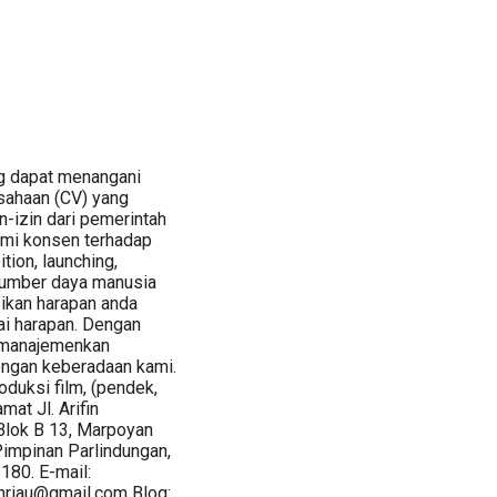
ng dapat menangani
usahaan (CV) yang
n-izin dari pemerintah
Kami konsen terhadap
tion, launching,
sumber daya manusia
kan harapan anda
i harapan. Dengan
emanajemenkan
engan keberadaan kami.
duksi film, (pendek,
mat Jl. Arifin
lok B 13, Marpoyan
Pimpinan Parlindungan,
180. E-mail:
nriau@gmail.com Blog: