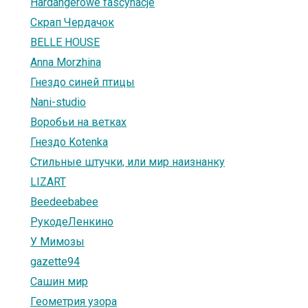
Hardangerowe fascynacje
Скрап Чердачок
BELLE HOUSE
Anna Morzhina
Гнездо синей птицы
Nani-studio
Воробьи на ветках
Гнездо Kotenka
Стильные штучки, или мир наизнанку
LIZART
Beedeebabee
РукодеЛенкино
У Мимозы
gazette94
Сашин мир
Геометрия узора