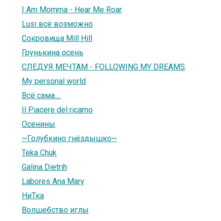
I Am Momma - Hear Me Roar
Lusi всё возможно
Сокровища Mill Hill
Грунькина осень
СЛЕДУЯ МЕЧТАМ - FOLLOWING MY DREAMS
My personal world
Всё сама....
Il Piacere del ricamo
Осенины
~Голубкино гнёздышко~
Teka Chuk
Galina Dietrih
Labores Ana Mary
НиТка
Волшебство иглы