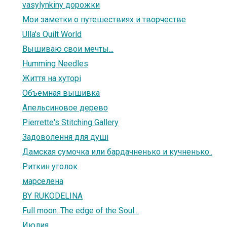
vasylynkiny дорожки
Мои заметки о путешествиях и творчестве
Ulla's Quilt World
Вышиваю свои мечты...
Humming Needles
Життя на хуторі
Объемная вышивка
Апельсиновое дерево
Pierrette's Stitching Gallery
Задоволення для душі
Дамская сумочка или бардачненько и кучненько..
Риткин уголок
марселена
BY RUKODELINA
Full moon. The edge of the Soul...
Июлия