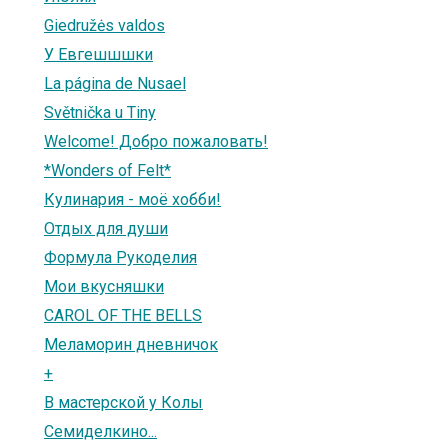
Giedružės valdos
У Евгешшшки
La página de Nusael
Světnička u Tiny
Welcome! Добро пожаловать!
*Wonders of Felt*
Кулинария - моё хобби!
Отдых для души
Формула Рукоделия
Мои вкусняшки
CAROL OF THE BELLS
Меламорин дневничок
+
В мастерской у Колы
Семиделкино...