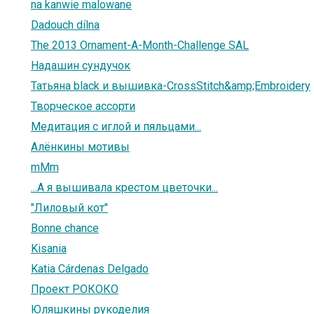
na kanwie malowane
Dadouch dílna
The 2013 Ornament-A-Month-Challenge SAL
Надашин сундучок
Татьяна black и вышивка-CrossStitch&amp;Embroidery
Творческое ассорти
Медитация с иглой и пяльцами...
Алёнкины мотивы
mMm
...А я вышивала крестом цветочки...
"Лиловый кот"
Bonne chance
Kisania
Katia Cárdenas Delgado
Проект РОКОКО
Юляшкины рукоделия