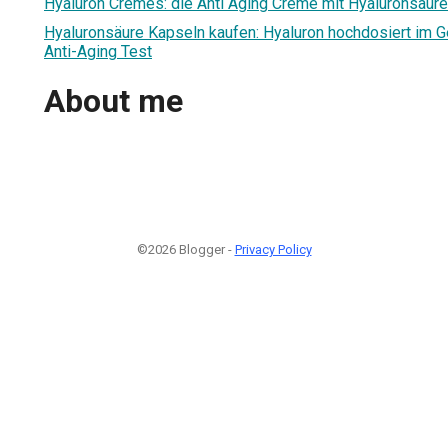
Hyaluron Cremes: die Anti Aging Creme mit Hyaluronsäure
Hyaluronsäure Kapseln kaufen: Hyaluron hochdosiert im G
Anti-Aging Test
About me
©2026 Blogger -
Privacy Policy