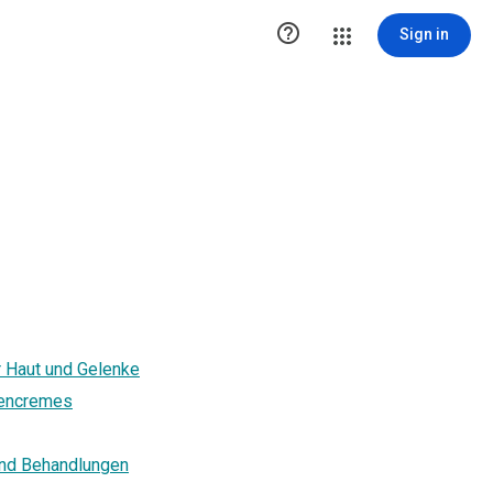

Sign in
r Haut und Gelenke
ltencremes
und Behandlungen