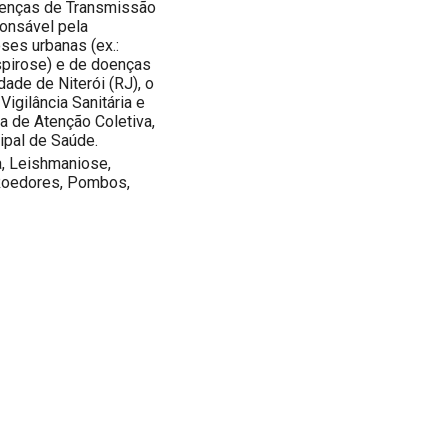
oenças de Transmissão
ponsável pela
ses urbanas (ex.:
spirose) e de doenças
dade de Niterói (RJ), o
gilância Sanitária e
a de Atenção Coletiva,
ipal de Saúde.
a, Leishmaniose,
 Roedores, Pombos,