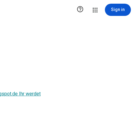

Sign in
gspot.de Ihr werdet