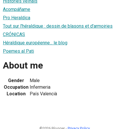
Històries veïnals
Acompáñame
Pro Heraldica
Tout sur l'héraldique : dessin de blasons et d'armoiries
CRÓNICAS
Héraldique européenne... le blog
Poemes al Pati
About me
Gender
Male
Occupation
Infermeria
Location
País Valencià
©2026 Blogger -
Privacy Policy