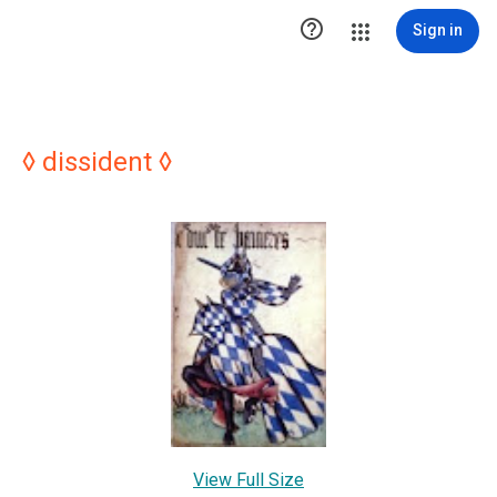

Sign in
◊ dissident ◊
View Full Size