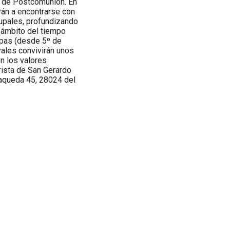
s de Postcomunión. En
rán a encontrarse con
rupales, profundizando
l ámbito del tiempo
apas (desde 5º de
vales convivirán unos
n los valores
rista de San Gerardo
Maqueda 45, 28024 del