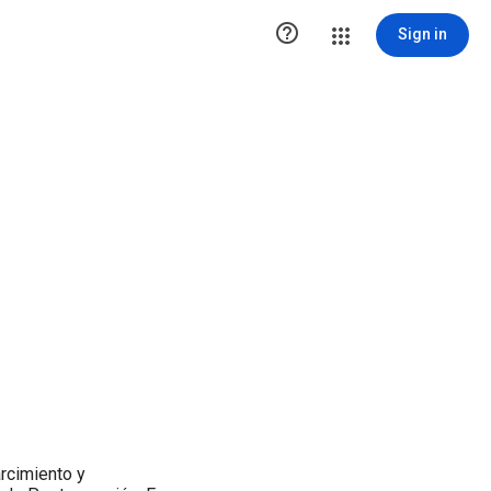

Sign in
rcimiento y