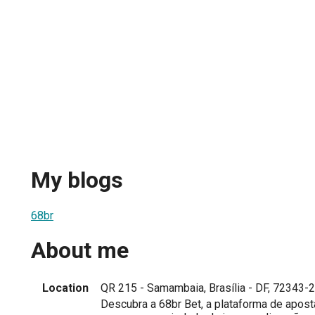
My blogs
68br
About me
Location
QR 215 - Samambaia, Brasília - DF, 72343-20
Descubra a 68br Bet, a plataforma de apost