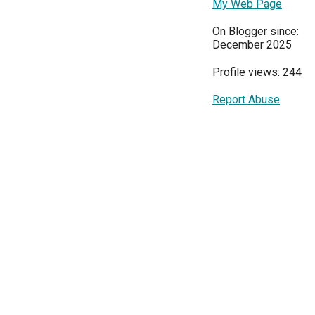
My Web Page
On Blogger since:
December 2025
Profile views: 244
Report Abuse