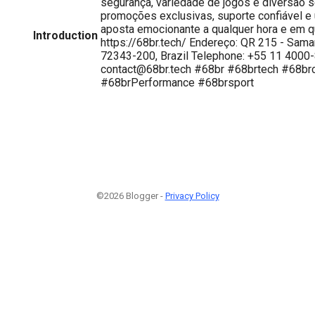
segurança, variedade de jogos e diversão s
promoções exclusivas, suporte confiável e
aposta emocionante a qualquer hora e em qu
Introduction
https://68br.tech/ Endereço: QR 215 - Samam
72343-200, Brazil Telephone: +55 11 4000-
contact@68br.tech #68br #68brtech #68br
#68brPerformance #68brsport
©2026 Blogger -
Privacy Policy