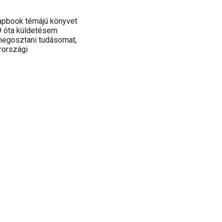
apbook témájú könyvet
9 óta küldetésem
megosztani tudásomat,
rországi