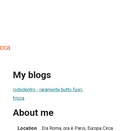
icca
My blogs
rododentro - raramente butto fuori.
fricca
About me
Location
Era Roma, ora è Paris, Europa Circa.