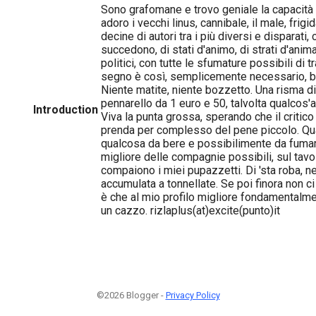
Sono grafomane e trovo geniale la capacità s
adoro i vecchi linus, cannibale, il male, frigid
decine di autori tra i più diversi e disparati
succedono, di stati d'animo, di strati d'anima
politici, con tutte le sfumature possibili di tra
segno è così, semplicemente necessario, bu
Niente matite, niente bozzetto. Una risma di
pennarello da 1 euro e 50, talvolta qualcos'al
Introduction
Viva la punta grossa, sperando che il critic
prenda per complesso del pene piccolo. Q
qualcosa da bere e possibilimente da fumar
migliore delle compagnie possibili, sul tavo
compaiono i miei pupazzetti. Di 'sta roba, n
accumulata a tonnellate. Se poi finora non ci
è che al mio profilo migliore fondamentalme
un cazzo. rizlaplus(at)excite(punto)it
©2026 Blogger -
Privacy Policy