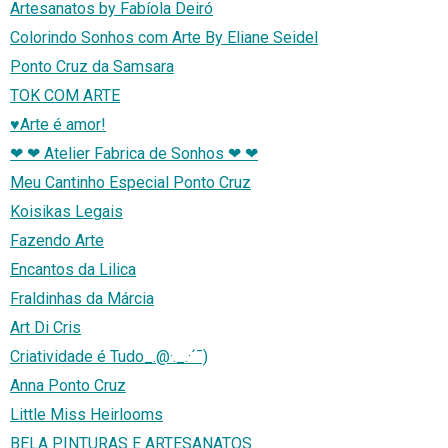
Artesanatos by Fabíola Deiró
Colorindo Sonhos com Arte By Eliane Seidel
Ponto Cruz da Samsara
TOK COM ARTE
♥Arte é amor!
❤ ❤ Atelier Fabrica de Sonhos ❤ ❤
Meu Cantinho Especial Ponto Cruz
Koisikas Legais
Fazendo Arte
Encantos da Lilica
Fraldinhas da Márcia
Art Di Cris
Criatividade é Tudo_.@·._.·´¯)
Anna Ponto Cruz
Little Miss Heirlooms
BELA PINTURAS E ARTESANATOS