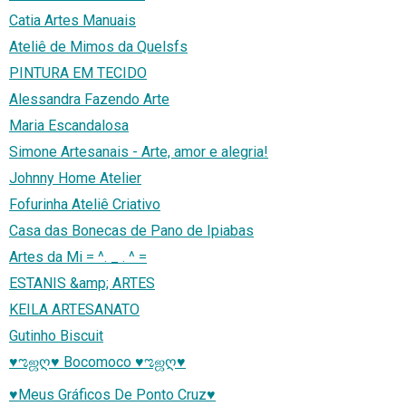
Catia Artes Manuais
Ateliê de Mimos da Quelsfs
PINTURA EM TECIDO
Alessandra Fazendo Arte
Maria Escandalosa
Simone Artesanais - Arte, amor e alegria!
Johnny Home Atelier
Fofurinha Ateliê Criativo
Casa das Bonecas de Pano de Ipiabas
Artes da Mi = ^. _ . ^ =
ESTANIS &amp; ARTES
KEILA ARTESANATO
Gutinho Biscuit
♥ಌஜღ♥ Bocomoco ♥ಌஜღ♥
♥Meus Gráficos De Ponto Cruz♥