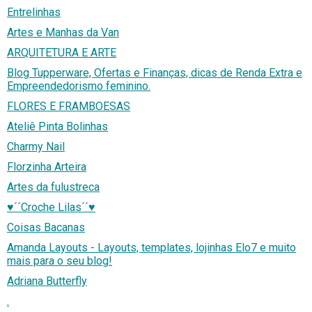
Entrelinhas
Artes e Manhas da Van
ARQUITETURA E ARTE
Blog Tupperware, Ofertas e Finanças, dicas de Renda Extra e
Empreendedorismo feminino.
FLORES E FRAMBOESAS
Ateliê Pinta Bolinhas
Charmy Nail
Florzinha Arteira
Artes da fulustreca
♥´´Croche Lilas´´♥
Coisas Bacanas
Amanda Layouts - Layouts, templates, lojinhas Elo7 e muito
mais para o seu blog!
Adriana Butterfly
.