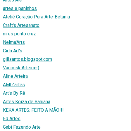
artes e paninhos
Ateliê Coração Pura Arte-Betania
Craft's Artesanato
nires ponto cruz
Nelma'Arts
Cida Art's
gillsantos.blogspot.com
Vancrisk Arteira=)
Aline Arteira
AMIZartes
Art's By Rê
Artes Koiza de Bahiana
KEKA ARTES: FEITO A MÃO!!!
Ed Artes
Gabi Fazendo Arte