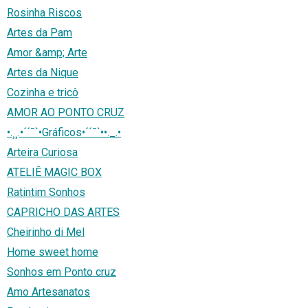
Rosinha Riscos
Artes da Pam
Amor &amp; Arte
Artes da Nique
Cozinha e tricô
AMOR AO PONTO CRUZ
•.¸¸.•´´¯`•Gráficos•´´¯`••._.•
Arteira Curiosa
ATELIÊ MAGIC BOX
Ratintim Sonhos
CAPRICHO DAS ARTES
Cheirinho di Mel
Home sweet home
Sonhos em Ponto cruz
Amo Artesanatos