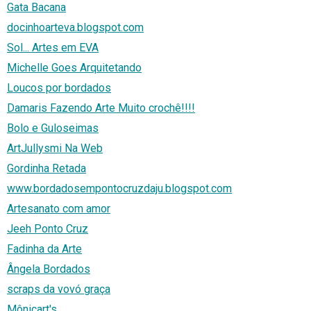
Gata Bacana
docinhoarteva.blogspot.com
Sol... Artes em EVA
Michelle Goes Arquitetando
Loucos por bordados
Damaris Fazendo Arte Muito crochê!!!!
Bolo e Guloseimas
ArtJullysmi Na Web
Gordinha Retada
www.bordadosempontocruzdaju.blogspot.com
Artesanato com amor
Jeeh Ponto Cruz
Fadinha da Arte
Ângela Bordados
scraps da vovó graça
Mônicart's