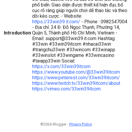
phổ biến. Giao diện được thiết kế hiện đại, bố
cục rõ ràng giúp người chơi dễ thao tác và theo
dõi kèo cược. - Website:
https://33win39.it.com/
- Phone : 0982547004
- Địa chỉ: 24 Đ. Đỗ Ngọc Thạnh, Phường 14,
Introduction
Quận 5, Thành phố Hồ Chí Minh, Vietnam -
Email: support@33win39.it.com Hashtag:
#33win #33win39itcom #nhacai33win
#trangchu33win #33wincom #33winapp
#33winslot #33wingame #33wincasino
#taiapp33win Social:
https://x.com/33win39itcom
https://www.youtube.com/@33win39itcom
https://www.pinterest.com/33win39itcom/
https://www.twitch.tv/33win39itcom/about
https://vimeo.com/33win39itcom
©2026 Blogger -
Privacy Policy