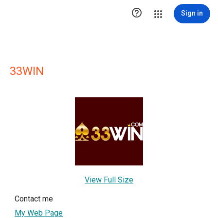

Sign in
33WIN
View Full Size
Contact me
My Web Page