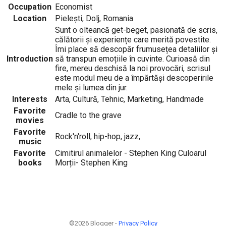
Occupation
Economist
Location
Pielești, Dolj, Romania
Sunt o olteancă get-beget, pasionată de scris,
călătorii și experiențe care merită povestite.
Îmi place să descopăr frumusețea detaliilor și
Introduction
să transpun emoțiile în cuvinte. Curioasă din
fire, mereu deschisă la noi provocări, scrisul
este modul meu de a împărtăși descoperirile
mele și lumea din jur.
Interests
Arta, Cultură, Tehnic, Marketing, Handmade
Favorite
Cradle to the grave
movies
Favorite
Rock'n'roll, hip-hop, jazz,
music
Favorite
Cimitirul animalelor - Stephen King Culoarul
books
Morții- Stephen King
©2026 Blogger -
Privacy Policy