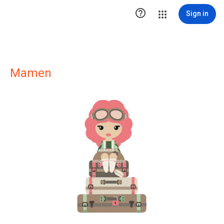

Sign in
Mamen