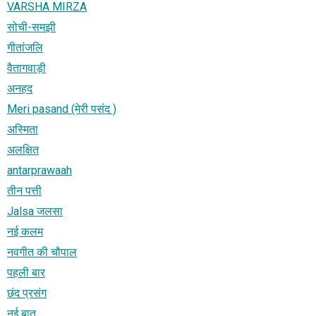
VARSHA MIRZA
सोची-समझी
गीतांजलि
वैतागवाड़ी
अनहद
Meri pasand (मेरी पसंद )
अस्मिता
अलक्षित
antarprawaah
तीन पत्ती
Jalsa जलसा
नई कलम
नवगीत की चौपाल
पहली बार
छंद प्रसंग
नई बात