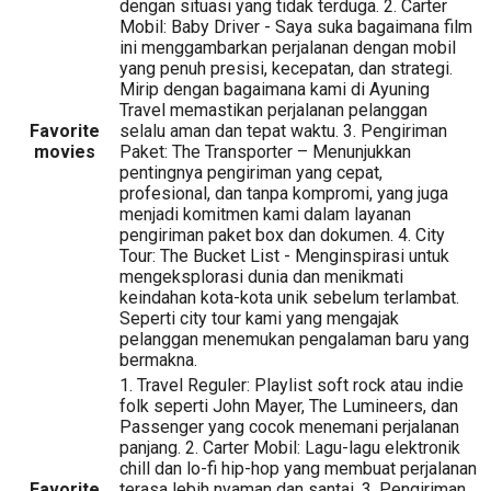
dengan situasi yang tidak terduga. 2. Carter
Mobil: Baby Driver - Saya suka bagaimana film
ini menggambarkan perjalanan dengan mobil
yang penuh presisi, kecepatan, dan strategi.
Mirip dengan bagaimana kami di Ayuning
Travel memastikan perjalanan pelanggan
Favorite
selalu aman dan tepat waktu. 3. Pengiriman
movies
Paket: The Transporter – Menunjukkan
pentingnya pengiriman yang cepat,
profesional, dan tanpa kompromi, yang juga
menjadi komitmen kami dalam layanan
pengiriman paket box dan dokumen. 4. City
Tour: The Bucket List - Menginspirasi untuk
mengeksplorasi dunia dan menikmati
keindahan kota-kota unik sebelum terlambat.
Seperti city tour kami yang mengajak
pelanggan menemukan pengalaman baru yang
bermakna.
1. Travel Reguler: Playlist soft rock atau indie
folk seperti John Mayer, The Lumineers, dan
Passenger yang cocok menemani perjalanan
panjang. 2. Carter Mobil: Lagu-lagu elektronik
chill dan lo-fi hip-hop yang membuat perjalanan
Favorite
terasa lebih nyaman dan santai. 3. Pengiriman