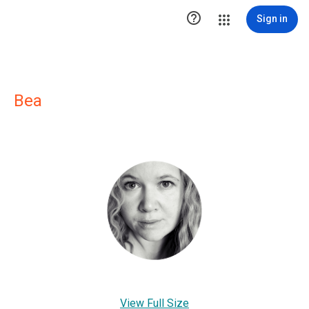

Sign in
Bea
View Full Size