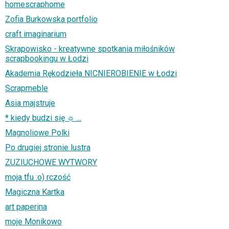
homescraphome
Zofia Burkowska portfolio
craft imaginarium
Skrapowisko - kreatywne spotkania miłośników
scrapbookingu w Łodzi
Akademia Rękodzieła NICNIEROBIENIE w Łodzi
Scrapmeble
Asia majstruje
* kiedy budzi się ☼ ...
Magnoliowe Polki
Po drugiej stronie lustra
ZUZIUCHOWE WYTWORY
moja tfu :o) rczość
Magiczna Kartka
art paperina
moje Monikowo