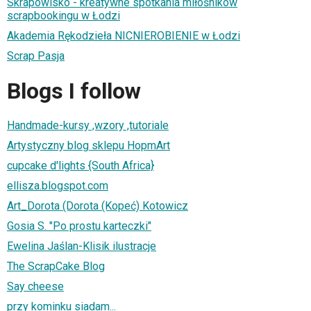
Skrapowisko - kreatywne spotkania miłośników
scrapbookingu w Łodzi
Akademia Rękodzieła NICNIEROBIENIE w Łodzi
Scrap Pasja
Blogs I follow
Handmade-kursy ,wzory ,tutoriale
Artystyczny blog sklepu HopmArt
cupcake d'lights {South Africa}
ellisza.blogspot.com
Art_Dorota (Dorota (Kopeć) Kotowicz
Gosia S. "Po prostu karteczki"
Ewelina Jaślan-Klisik ilustracje
The ScrapCake Blog
Say cheese
przy kominku siadam...