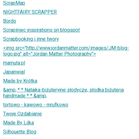
ScrapMap
NIGHTFAIRY SCRAPPER
Bordo
Scrapiniec inspirations on blogspot
Scrapbooking i inne twory
<img src="http://www.jordanmatter.com/images/JM-blog-
logo.jpg" alt="Jordan Matter Photography">
mamuta.pl
Japanwial
Made by Krótka
&amp; * * Natajka-biżuteryjne słodycze, słodka biżuteria
handmade * * &amp;
tortowo - kawowo - mrufkowo
Twoje Ozdabianie
Made By Lilka
Silhouette Blog