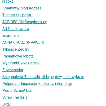
kropka
Kreatywny blog Koczes
Tilda nasza pasja...
ACB DESIGN Scrapbooking
Art Piaskownica
ania-maria
ANNA CHUDZIK-PAWLIK
Tykające Zegary
Papierkowa robota
Wycinanki ,wydzieranki..
Z tworzonka
Scrapgaleria-Tilda lalki, tilda papiery, tilda wykroje
Polpomp - Inspiracje, konkursy, informacje
Peets ScrapAlbum
Scrap The Girls
Bligu