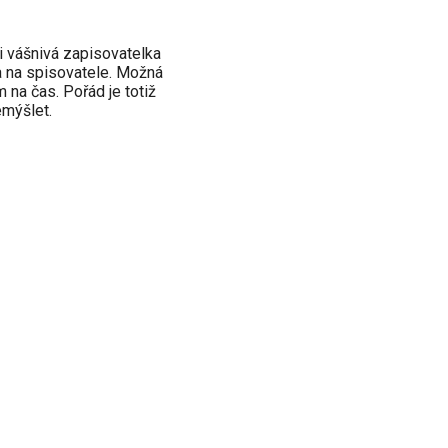
ti vášnivá zapisovatelka
ka na spisovatele. Možná
 na čas. Pořád je totiž
emýšlet.