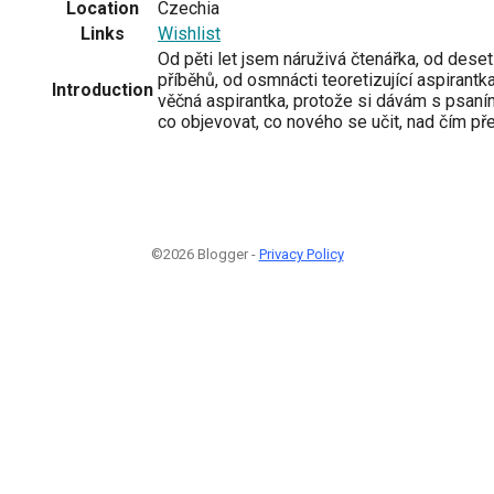
Location
Czechia
Links
Wishlist
Od pěti let jsem náruživá čtenářka, od dese
příběhů, od osmnácti teoretizující aspirant
Introduction
věčná aspirantka, protože si dávám s psaním
co objevovat, co nového se učit, nad čím př
©2026 Blogger -
Privacy Policy