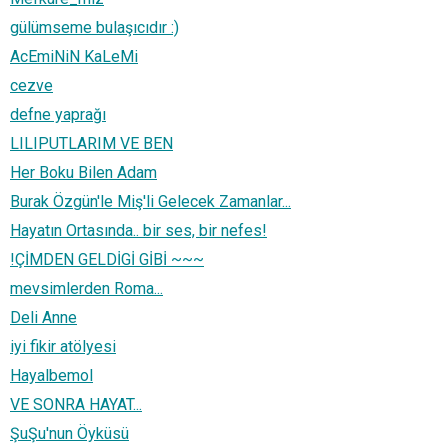
gülümseme bulaşıcıdır :)
AcEmiNiN KaLeMi
cezve
defne yaprağı
LILIPUTLARIM VE BEN
Her Boku Bilen Adam
Burak Özgün'le Miş'li Gelecek Zamanlar...
Hayatın Ortasında.. bir ses, bir nefes!
!ÇİMDEN GELDİGİ GİBİ ~~~
mevsimlerden Roma...
Deli Anne
iyi fikir atölyesi
Hayalbemol
VE SONRA HAYAT...
ŞuŞu'nun Öyküsü