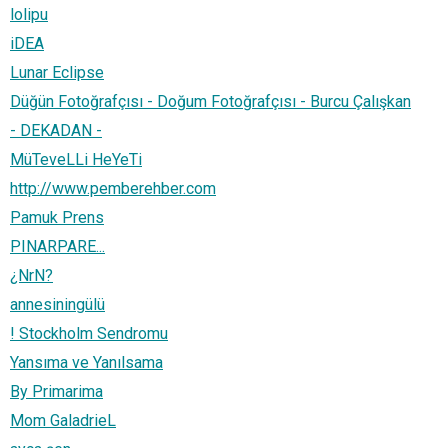
lolipu
iDEA
Lunar Eclipse
Düğün Fotoğrafçısı - Doğum Fotoğrafçısı - Burcu Çalışkan
- DEKADAN -
MüTeveLLi HeYeTi
http://www.pemberehber.com
Pamuk Prens
PINARPARE...
¿NrN?
annesiningülü
! Stockholm Sendromu
Yansıma ve Yanılsama
By Primarima
Mom GaladrieL