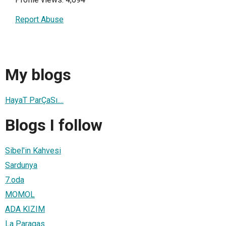
Report Abuse
My blogs
HayaT ParÇaSı....
Blogs I follow
Sibel'in Kahvesi
Sardunya
7.oda
MOMOL
ADA KIZIM
La Paragas