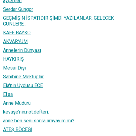
ayça şen
Serdar Gungor
GEÇMİŞİN İSPATIDIR ŞİMDİ YAZILANLAR, GELECEK
GÜNLERE...
KAFE BAYKO
AKVARYUM
Annelerin Dünyası
HAYKIRIŞ
Mesai Dışı
Sahibine Mektuplar
Ela'nın Uydusu ECE
Efsa
Anne Müdürü
kevaşe'nin.not.defteri.
anne ben seni sonra arayayım mı?
ATEŞ BÖCEĞİ