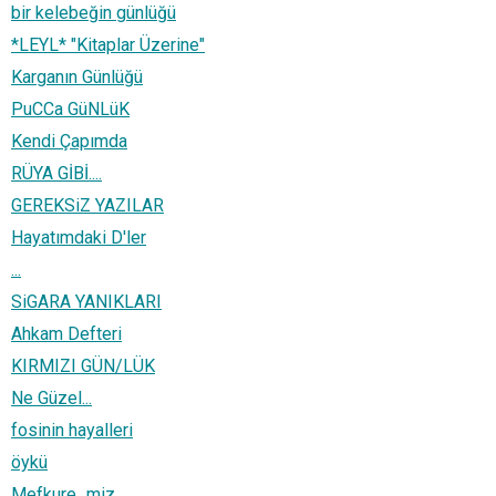
bir kelebeğin günlüğü
*LEYL* "Kitaplar Üzerine"
Karganın Günlüğü
PuCCa GüNLüK
Kendi Çapımda
RÜYA GİBİ....
GEREKSiZ YAZILAR
Hayatımdaki D'ler
...
SiGARA YANIKLARI
Ahkam Defteri
KIRMIZI GÜN/LÜK
Ne Güzel...
fosinin hayalleri
öykü
Mefkure_miz