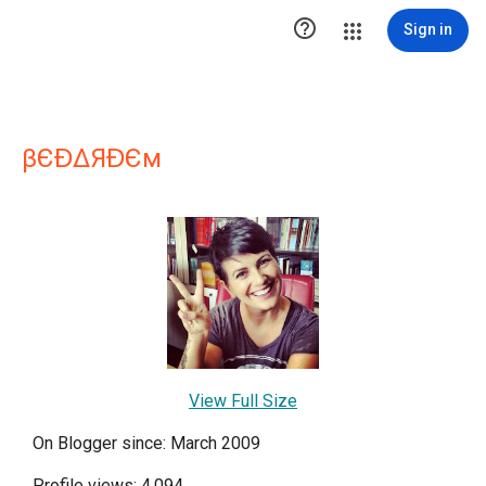

Sign in
βЄƉΔЯƉЄм
View Full Size
On Blogger since: March 2009
Profile views: 4,094