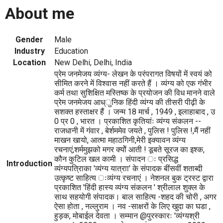
About me
Gender
Male
Industry
Education
Location
New Delhi, Delhi, India
प्रेम जनमेजय व्यंग्य- लेखन के परंपरागत विषयों में स्वयं को
सीमित करने में विश्वास नहीं करते हैं । व्यंग्य को एक गंभीर
कर्म तथा सुशिक्षित मस्तिष्क के प्रयोजन की विध मानने वाले
प्रेम जनमेजय आध्ुनिक हिंदी व्यंग्य की तीसरी पीढ़ी के
सशक्त हस्ताक्षर हैं । जन्म 18 मार्च , 1949 , इलाहाबाद , उ
0 प्र 0 , भारत । प्रकाशित कृतियांः व्यंग्य संकलन --
राजधानी में गंवार , बेर्शममेव जयते , पुलिस ! पुलिस !,मैं नहीं
माखन खायो, आत्मा महाठगिनी,मेरी इक्यावन व्यंग्य
रचनाएं,शर्ममुझको मगर क्योें आती ! डूबते सूरज का इश्क,
कौन कुटिल खल कामी । संपादन ः प्रसिद्ध
Introduction
व्यंग्यपत्रिाका 'व्यंग्य यात्राा' के संपादक बींसवीं शताब्दी
उत्कृष्ट साहित्य ःव्यंग्य रचनाएं । नेशनल बुक ट्रस्ट द्वारा
प्रकाशित 'हिंदी हास्य व्यंग्य संकलन ' श्रीलाल शुक्ल के
साथ सहयोगी संंपादक। बाल साहित्य -शहद की चोरी , अगर
ऐसा होता , नल्लुराम । नव -साक्षरों के लिए खुदा का घडा ,
हुड़क, मोबाईल देवता । सम्मान @पुरस्कारः 'व्यंग्यश्री