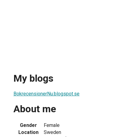
My blogs
BokrecensionerNu.blogspot.se
About me
Gender
Female
Location
Sweden