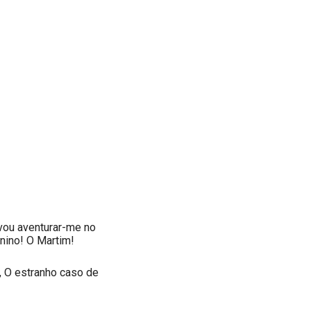
 vou aventurar-me no
nino! O Martim!
s, O estranho caso de