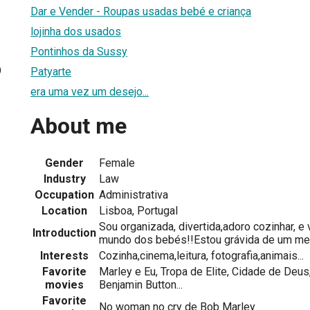
Dar e Vender - Roupas usadas bebé e criança
lojinha dos usados
Pontinhos da Sussy
9
Patyarte
era uma vez um desejo...
About me
Gender
Female
Industry
Law
Occupation
Administrativa
Location
Lisboa, Portugal
Sou organizada, divertida,adoro cozinhar, e
Introduction
mundo dos bebés!!Estou grávida de um me
Interests
Cozinha,cinema,leitura, fotografia,animais...
Favorite
Marley e Eu, Tropa de Elite, Cidade de Deu
movies
Benjamin Button...
Favorite
No woman no cry de Bob Marley