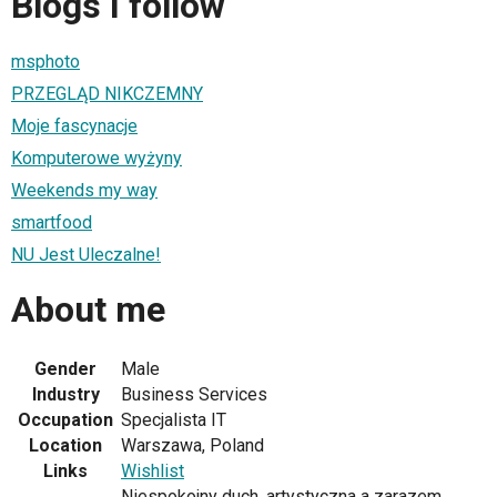
Blogs I follow
msphoto
PRZEGLĄD NIKCZEMNY
Moje fascynacje
Komputerowe wyżyny
Weekends my way
smartfood
NU Jest Uleczalne!
About me
Gender
Male
Industry
Business Services
Occupation
Specjalista IT
Location
Warszawa, Poland
Links
Wishlist
Niespokojny duch, artystyczna a zarazem