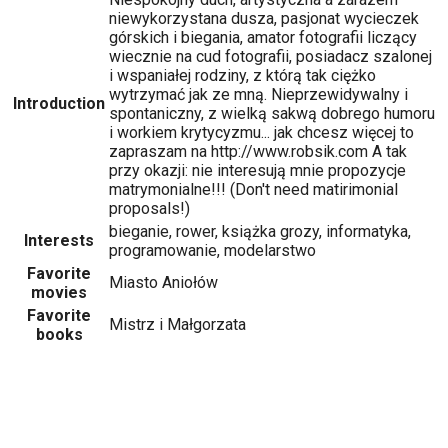
niewykorzystana dusza, pasjonat wycieczek
górskich i biegania, amator fotografii liczący
wiecznie na cud fotografii, posiadacz szalonej
i wspaniałej rodziny, z którą tak ciężko
wytrzymać jak ze mną. Nieprzewidywalny i
Introduction
spontaniczny, z wielką sakwą dobrego humoru
i workiem krytycyzmu... jak chcesz więcej to
zapraszam na http://www.robsik.com A tak
przy okazji: nie interesują mnie propozycje
matrymonialne!!! (Don't need matirimonial
proposals!)
bieganie, rower, książka grozy, informatyka,
Interests
programowanie, modelarstwo
Favorite
Miasto Aniołów
movies
Favorite
Mistrz i Małgorzata
books