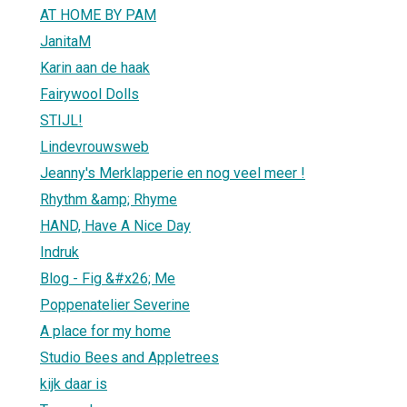
AT HOME BY PAM
JanitaM
Karin aan de haak
Fairywool Dolls
STIJL!
Lindevrouwsweb
Jeanny's Merklapperie en nog veel meer !
Rhythm &amp; Rhyme
HAND, Have A Nice Day
Indruk
Blog - Fig &#x26; Me
Poppenatelier Severine
A place for my home
Studio Bees and Appletrees
kijk daar is