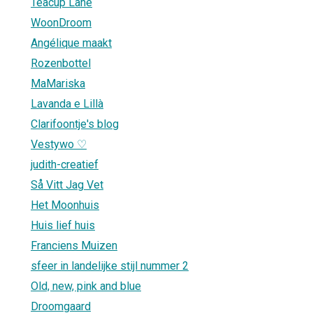
Teacup Lane
WoonDroom
Angélique maakt
Rozenbottel
MaMariska
Lavanda e Lillà
Clarifoontje's blog
Vestywo ♡
judith-creatief
Så Vitt Jag Vet
Het Moonhuis
Huis lief huis
Franciens Muizen
sfeer in landelijke stijl nummer 2
Old, new, pink and blue
Droomgaard