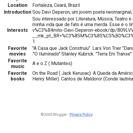
Location
Fortaleza, Ceará, Brazil
Introduction
Sou Davi Deperon, um jovem poeta neomarginal, a
Sou interessado por Literatura, Música, Teatro e
minha vida que de fato é uma merda. Esse é o l
Interests
v%C3%B4mito-Davi-Deperon-ebook/dp/B09LVV
__mk_pt_BR=%C3%85M%C3%85%C5%BD%C3%95
1
Favorite
"A Casa que Jack Construiu". Lars Von Trier "Dan
movies
."O Iluminado" Stanley Kubrick. "Terra Em Transe"
Favorite
A e o Z ( Mutantes)
music
Favorite
On the Road ( Jack Keruoac). A Queda da América 
books
Henry Miller). Cantos de Maldoror (Conde lautré
©2026 Blogger -
Privacy Policy