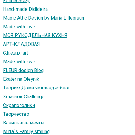
Fotinia Scrap
Hand-made Didideira
Magic Attic Design by Maria Lillepruun
Made with love...
МОЯ РУКОДЕЛЬНАЯ КУХНЯ
АРТ-КЛАДОВАЯ
C.h.e.a.p.-art
Made with love...
FLEUR design Blog
Ekaterina Oleynik
Творим Дома челлендж-блог
Хомячок Challenge
Скрапоголики
Творчество
Ванильные мечты
Mirra`s Family smiling