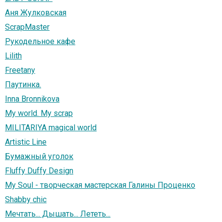
Аня Жулковская
ScrapMaster
Рукодельное кафе
Lilith
Freetany
Паутинка.
Inna Bronnikova
My world. My scrap
MILITARIYA magical world
Artistic Line
Бумажный уголок
Fluffy Duffy Design
My Soul - творческая мастерская Галины Проценко
Shabby chic
Мечтать... Дышать... Лететь...