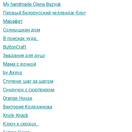
My handmade Olena Bazyuk
Первый белорусский челлендж-блог
Марафет
Солнышкин дом
В поисках чуда...
ButtonCraft
Завдання для душі
Мама с дочкой
by Airinis
Ступени: шаг за шагом
Сундучок с сюрпризом
Orange House
Виктория Колединова
Knick-Knack
Ключ к сердцу...