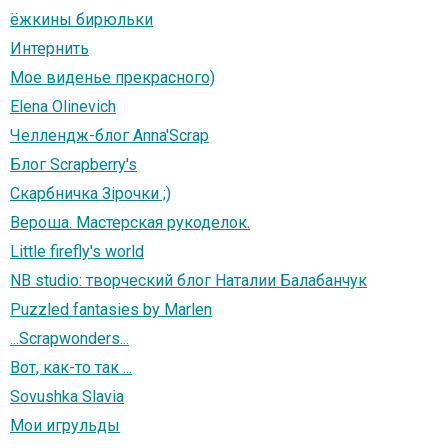
ёжкины бирюльки
Интернить
Мое виденье прекрасного)
Elena Olinevich
Челлендж-блог Anna'Scrap
Блог Scrapberry's
Скарбничка Зірочки ;)
Вероша. Мастерская рукоделок.
Little firefly's world
NB studio: творческий блог Наталии Балабанчук
Puzzled fantasies by Marlen
...Scrapwonders...
Вот, как-то так ...
Sovushka Slavia
Мои игрульды