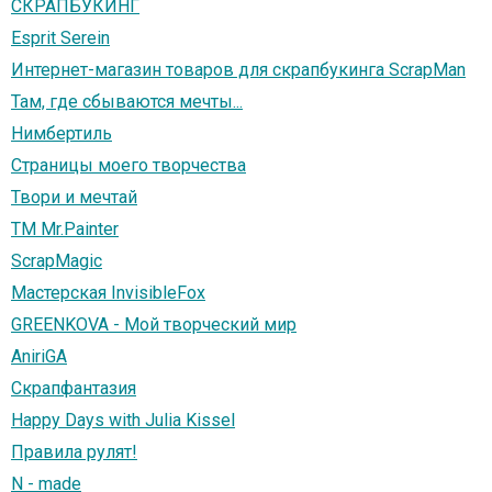
СКРАПБУКИНГ
Esprit Serein
Интернет-магазин товаров для скрапбукинга ScrapMan
Там, где сбываются мечты...
Нимбертиль
Страницы моего творчества
Твори и мечтай
ТМ Mr.Painter
ScrapMagic
Мастерская InvisibleFox
GREENKOVA - Мой творческий мир
AniriGA
Скрапфантазия
Happy Days with Julia Kissel
Правила рулят!
N - made