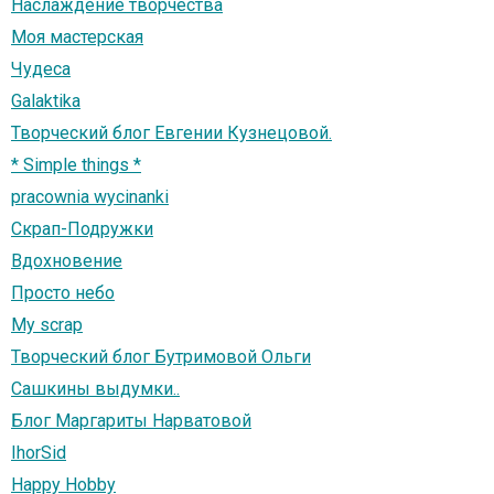
Наслаждение творчества
Моя мастерская
Чудеса
Galaktika
Творческий блог Евгении Кузнецовой.
* Simple things *
pracownia wycinanki
Скрап-Подружки
Вдохновение
Просто небо
My scrap
Творческий блог Бутримовой Ольги
Сашкины выдумки..
Блог Маргариты Нарватовой
IhorSid
Happy Hobby