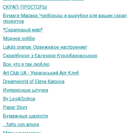
СКРАП-ПРОСТОРЫ
Бумага-Марака. Чипборды и вырубки для ваших скрап
проектов
*Скраповый мир*
Модное хобби
Luka's orange. Оранжевое настроение!
Скрапбукінг з Євгенією Курдібановською
Все, что я так люблю
Art Club UA - Український Арт Клуб
Dreamworld of Elena Karpova
Интересные штучки
By LesikSolnce
Paper Story
Бумажные шалости
....fatto con amore