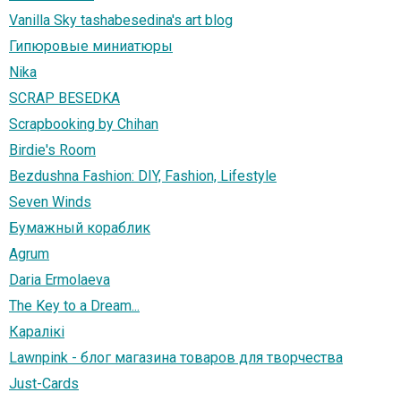
Vanilla Sky tashabesedina's art blog
Гипюровые миниатюры
Nika
SCRAP BESEDKA
Scrapbooking by Chihan
Birdie's Room
Bezdushna Fashion: DIY, Fashion, Lifestyle
Seven Winds
Бумажный кораблик
Agrum
Daria Ermolaeva
The Key to a Dream...
Каралiкi
Lawnpink - блог магазина товаров для творчества
Just-Cards