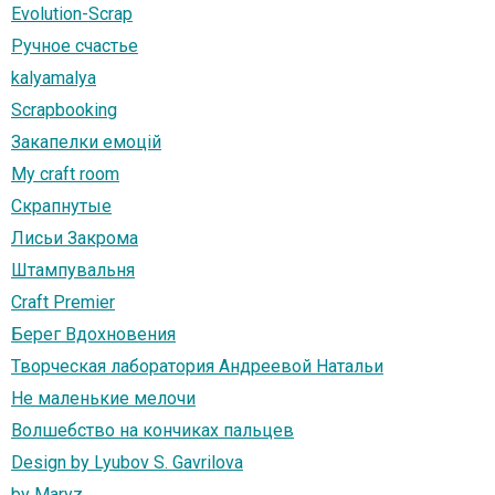
Evolution-Scrap
Ручное счастье
kalyamalya
Scrapbooking
Закапелки емоцій
My craft room
Скрапнутые
Лисьи Закрома
Штампувальня
Craft Premier
Берег Вдохновения
Творческая лаборатория Андреевой Натальи
Не маленькие мелочи
Волшебство на кончиках пальцев
Design by Lyubov S. Gavrilova
by Maryz