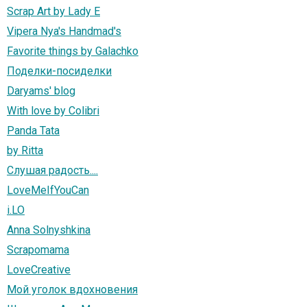
Scrap Art by Lady E
Vipera Nya's Handmad's
Favorite things by Galachko
Поделки-посиделки
Daryams' blog
With love by Colibri
Panda Tata
by Ritta
Слушая радость....
LoveMeIfYouCan
i.LO
Anna Solnyshkina
Scrapomama
LoveCreative
Мой уголок вдохновения