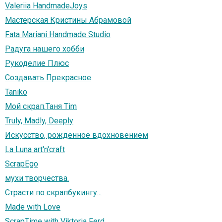
Valeriia HandmadeJoys
Мастерская Кристины Абрамовой
Fata Mariani Handmade Studio
Радуга нашего хобби
Рукоделие Плюс
Создавать Прекрасное
Taniko
Мой скрап.Таня Tim
Truly, Madly, Deeply
Искусство, рожденное вдохновением
La Luna art'n'craft
ScrapEgo
мухи творчества.
Страсти по скрапбукингу...
Made with Love
ScrapTime with Viktoria Ferd