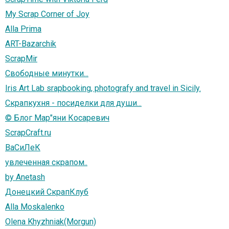
My Scrap Corner of Joy
Alla Prima
ART-Bazarchik
ScrapMir
Свободные минутки...
Iris Art Lab srapbooking, photografy and travel in Sicily.
Скрапкухня - посиделки для души...
© Блог Мар"яни Косаревич
ScrapCraft.ru
ВаСиЛеК
увлеченная скрапом..
by Anetash
Донецкий СкрапКлуб
Alla Moskalenko
Olena Khyzhniak(Morgun)