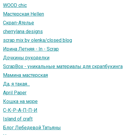
WOOD chic
Мастерская Hellen
Скрап-Ателье
cherrylana designs
scrap mix by olenka/closed blog
Ирина Летняя - In - Scrap
Дочкины рукоделки
ScrapBox - уникальные материалы для скрапбукинга
Мамина мастерская
Да, я такая...
April Paper
Кошка на море
С-К-Р-А-П-П-И
Island of craft
Блог Лебедевой Татьяны