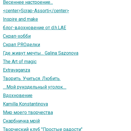
Весеннее настроение...
<center>Scrap-Assorti</center>
Inspire and make
блог-вдохновение от d.h.LAE
Скрап-хобби
Скрап PROделки
Где живут мечты... Galina Sazonova
The Art of magic
Extravaganza
Творить. Учиться. Любить.
....Мой рукодельный уголок....
Вдохновение
Kamilla Konstantinova
Мир моего творчества
Скарбничка мрій
Творческий клуб "Простые радости"