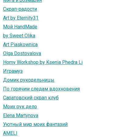
Мята и розмарин
Скрап-радости
Art by Eternity31
Мой HandMade
by Sweet Olika
Art Piaskownica
Olga Dostovalova
Homy Workshop by Ksenia Phedra Li
Играмуз
Домик рукодельницы
По горячим следам вдохновения
Саратовский скрап клуб
Моих рук дело
Elena Martynova
Уютный мир моих фантазий
AMELI