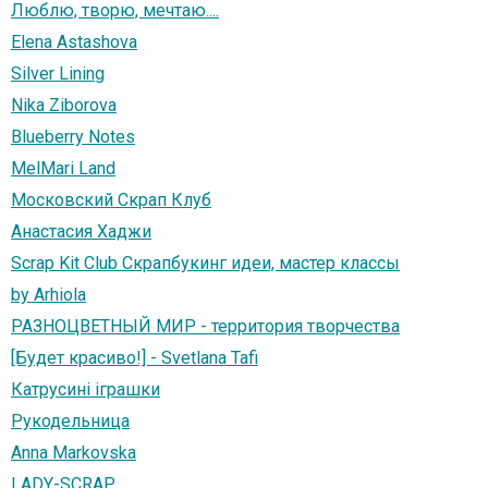
Люблю, творю, мечтаю....
Elena Astashova
Silver Lining
Nika Ziborova
Blueberry Notes
MelMari Land
Московский Скрап Клуб
Анастасия Хаджи
Scrap Kit Club Скрапбукинг идеи, мастер классы
by Arhiola
РАЗНОЦВЕТНЫЙ МИР - территория творчества
[Будет красиво!] - Svetlana Tafi
Катрусині іграшки
Рукодельница
Anna Markovska
LADY-SCRAP