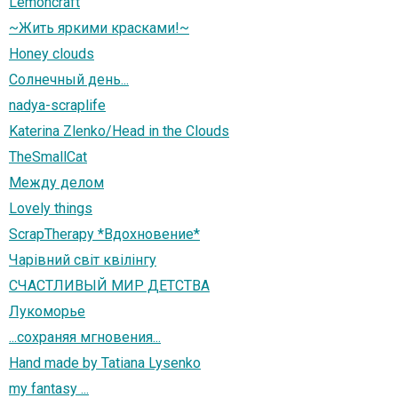
Lemoncraft
~Жить яркими красками!~
Honey clouds
Солнечный день...
nadya-scraplife
Katerina Zlenko/Head in the Clouds
TheSmallCat
Между делом
Lovely things
ScrapTherapy *Вдохновение*
Чарівний світ квілінгу
СЧАСТЛИВЫЙ МИР ДЕТСТВА
Лукоморье
...сохраняя мгновения...
Hand made by Tatiana Lysenko
my fantasy ...