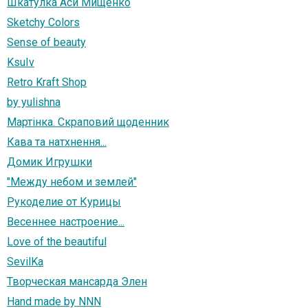
Шкатулка Аси Мищенко
Sketchy Colors
Sense of beauty
KsuIv
Retro Kraft Shop
by yulishna
Мартінка. Скраповий щоденник
Кава та натхнення...
Домик Игрушки
"Между небом и землей"
Рукоделие от Курицы
Весеннее настроение...
Love of the beautiful
SevilKa
Творческая мансарда Элен
Hand made by NNN