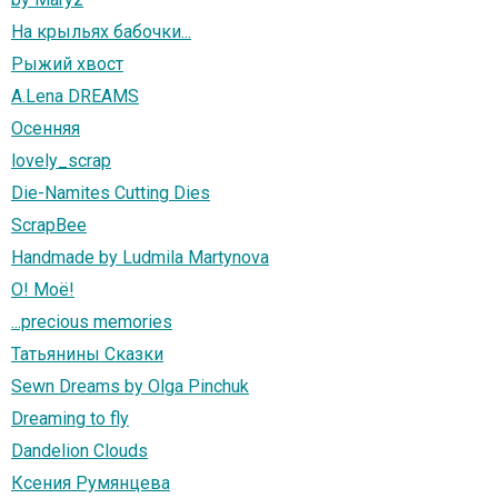
На крыльях бабочки...
Рыжий хвост
A.Lena DREАMS
Осенняя
lovely_scrap
Die-Namites Cutting Dies
ScrapBee
Handmade by Ludmila Martynova
О! Моё!
...precious memories
Татьянины Сказки
Sewn Dreams by Olga Pinchuk
Dreaming to fly
Dandelion Clouds
Ксения Румянцева