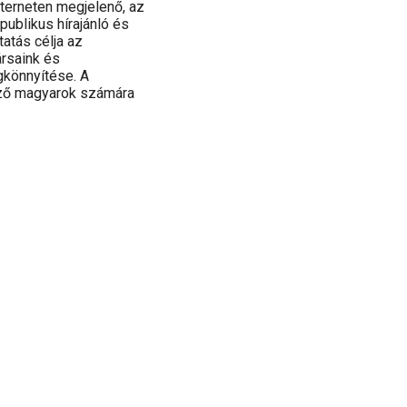
nterneten megjelenő, az
publikus hírajánló és
tatás célja az
rsaink és
gkönnyítése. A
ező magyarok számára