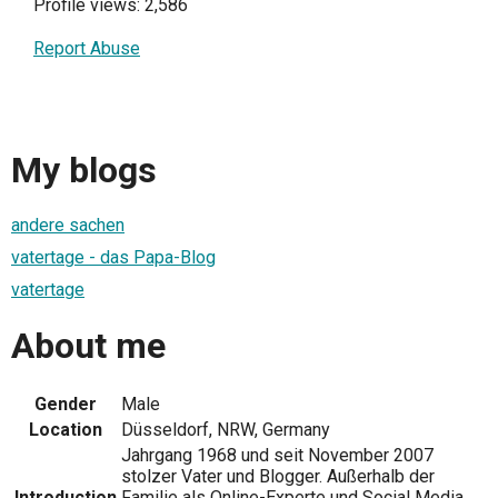
Profile views: 2,586
Report Abuse
My blogs
andere sachen
vatertage - das Papa-Blog
vatertage
About me
Gender
Male
Location
Düsseldorf, NRW, Germany
Jahrgang 1968 und seit November 2007
stolzer Vater und Blogger. Außerhalb der
Introduction
Familie als Online-Experte und Social Media