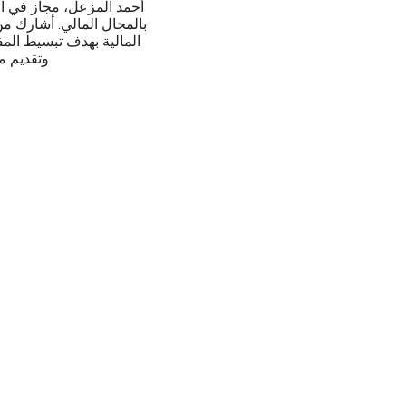
أحمد المزعل، مجاز في 
بالمجال المالي. أشارك من
المالية بهدف تبسيط المفا
وتقديم محتوى موثوق يساعد على بناء وعي مالي حقيقي.