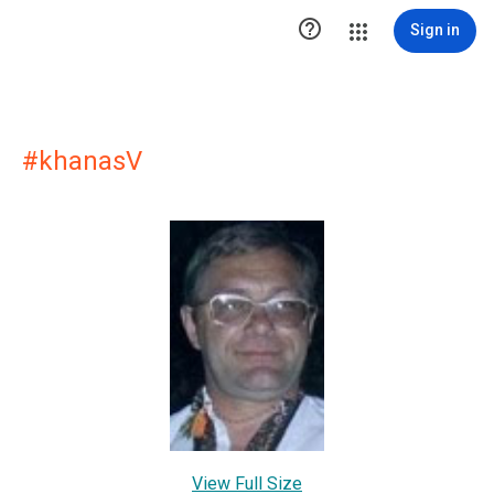

Sign in
#khanasV
View Full Size