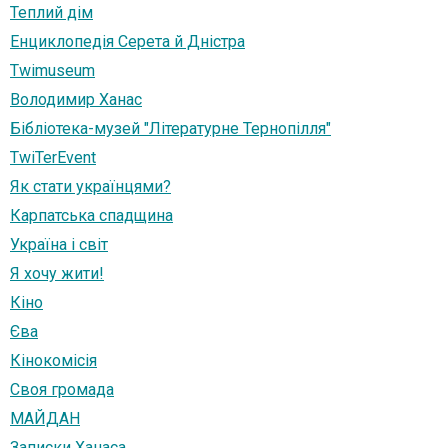
Теплий дім
Енциклопедія Серета й Дністра
Twimuseum
Володимир Ханас
Бібліотека-музей "Літературне Тернопілля"
TwiTerEvent
Як стати українцями?
Карпатська спадщина
Україна і світ
Я хочу жити!
Кіно
Єва
Кінокомісія
Своя громада
МАЙДАН
Записки Ханаса