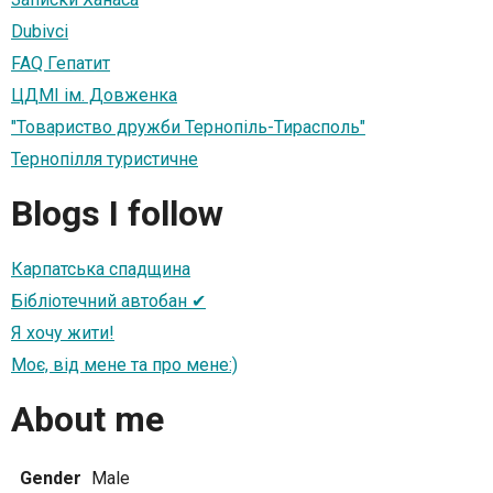
Dubivci
FAQ Гепатит
ЦДМІ ім. Довженка
"Товариство дружби Тернопіль-Тирасполь"
Тернопілля туристичне
Blogs I follow
Карпатська спадщина
Бібліотечний автобан ✔
Я хочу жити!
Моє, від мене та про мене:)
About me
Gender
Male