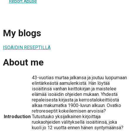
Report Abuse
My blogs
ISOÄIDIN RESEPTILLÄ
About me
43-vuotias murtaa jalkansa ja joutuu luopumaan
elintärkeästä aamulenkistä. Hän löytää
isoäitinsä vanhan keittokirjan ja maistelee
elämää isoäidin ohjeiden mukaan. Yhdestä
repaleisesta kirjasta ja kerrostalokeittiöstä
alkaa makumatka 1900-luvun alkuun. Ovatko
retroreseptit kokeilemisen arvoisia?
Introduction
Tutustuuko yksijalkainen kirjoittaja
ruokaohjeiden välityksellä isoäitiinsä, joka
kuoli jo 12 vuotta ennen hänen syntymäänsä?