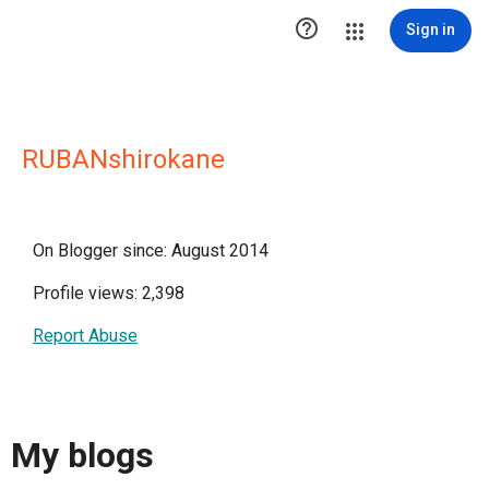

Sign in
RUBANshirokane
On Blogger since: August 2014
Profile views: 2,398
Report Abuse
My blogs