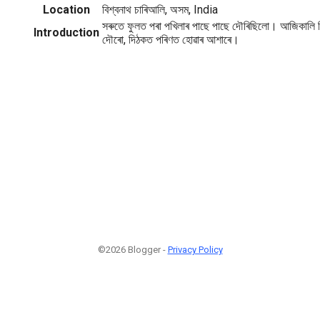
Location
বিশ্বনাথ চাৰিআলি, অসম, India
সৰুতে ফুলত পৰা পখিলাৰ পাছে পাছে দৌৰিছিলো। আজিকালি ক
Introduction
দৌৰো, দিঠকত পৰিণত হোৱাৰ আশাৰে।
©2026 Blogger -
Privacy Policy