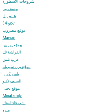
شروحات الاسطورة
يوسف بي
عالم ابل
تكنو 34
موقع مضروب
Marvan
موقع نورس
الفراشة تك
عرب بلس
موقع يزن سيريانا
ياسو كوين
السيف تكنو
موقع يحيى
Minafamily
اشي فانتاستك
ميدو