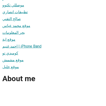
موصللي تكنوو
تطبيقات انصاري
صالح التقني
موقع محمد عباس
بحر المعلومات
موقع اية
احمد غنيم | iPhone Band
كوميدي تو
موقع مشمش
موقع خليل
About me