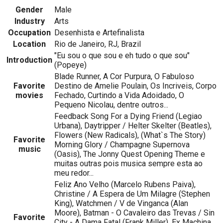
Gender
Male
Industry
Arts
Occupation
Desenhista e Artefinalista
Location
Rio de Janeiro, RJ, Brazil
"Eu sou o que sou e eh tudo o que sou"
Introduction
(Popeye)
Blade Runner, A Cor Purpura, O Fabuloso
Favorite
Destino de Amelie Poulain, Os Incriveis, Corpo
movies
Fechado, Curtindo a Vida Adoidado, O
Pequeno Nicolau, dentre outros...
Feedback Song For a Dying Friend (Legiao
Urbana), Daytripper / Helter Skelter (Beatles),
Flowers (New Radicals), (What`s The Story)
Favorite
Morning Glory / Champagne Supernova
music
(Oasis), The Jonny Quest Opening Theme e
muitas outras pois musica sempre esta ao
meu redor...
Feliz Ano Velho (Marcelo Rubens Paiva),
Christine / A Espera de Um Milagre (Stephen
King), Watchmen / V de Vinganca (Alan
Moore), Batman - O Cavaleiro das Trevas / Sin
Favorite
City - A Dama Fatal (Frank Miller), Ex Machina