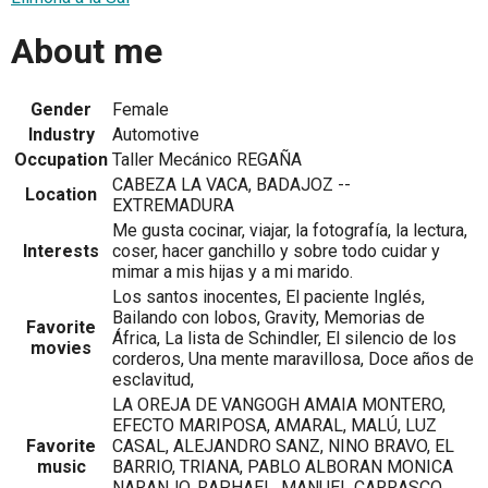
About me
Gender
Female
Industry
Automotive
Occupation
Taller Mecánico REGAÑA
CABEZA LA VACA, BADAJOZ --
Location
EXTREMADURA
Me gusta cocinar, viajar, la fotografía, la lectura,
Interests
coser, hacer ganchillo y sobre todo cuidar y
mimar a mis hijas y a mi marido.
Los santos inocentes, El paciente Inglés,
Bailando con lobos, Gravity, Memorias de
Favorite
África, La lista de Schindler, El silencio de los
movies
corderos, Una mente maravillosa, Doce años de
esclavitud,
LA OREJA DE VANGOGH AMAIA MONTERO,
EFECTO MARIPOSA, AMARAL, MALÚ, LUZ
Favorite
CASAL, ALEJANDRO SANZ, NINO BRAVO, EL
music
BARRIO, TRIANA, PABLO ALBORAN MONICA
NARANJO, RAPHAEL, MANUEL CARRASCO,