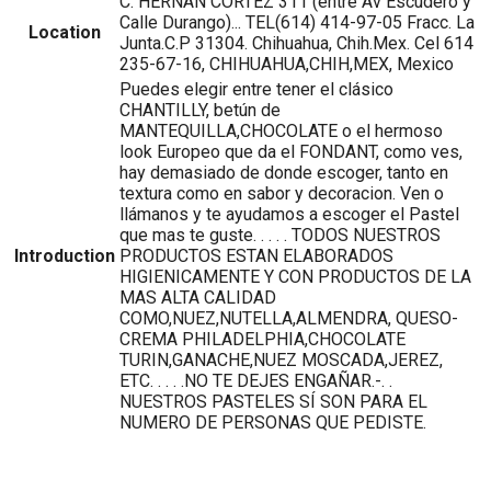
C. HERNAN CORTEZ 311 (entre Av Escudero y
Calle Durango)... TEL(614) 414-97-05 Fracc. La
Location
Junta.C.P 31304. Chihuahua, Chih.Mex. Cel 614
235-67-16, CHIHUAHUA,CHIH,MEX, Mexico
Puedes elegir entre tener el clásico
CHANTILLY, betún de
MANTEQUILLA,CHOCOLATE o el hermoso
look Europeo que da el FONDANT, como ves,
hay demasiado de donde escoger, tanto en
textura como en sabor y decoracion. Ven o
llámanos y te ayudamos a escoger el Pastel
que mas te guste. . . . . TODOS NUESTROS
Introduction
PRODUCTOS ESTAN ELABORADOS
HIGIENICAMENTE Y CON PRODUCTOS DE LA
MAS ALTA CALIDAD
COMO,NUEZ,NUTELLA,ALMENDRA, QUESO-
CREMA PHILADELPHIA,CHOCOLATE
TURIN,GANACHE,NUEZ MOSCADA,JEREZ,
ETC. . . . .NO TE DEJES ENGAÑAR.-. .
NUESTROS PASTELES SÍ SON PARA EL
NUMERO DE PERSONAS QUE PEDISTE.