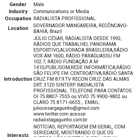
Gender
Male
Industry
Communications or Media
Occupation
RADIALISTA PROFISSIONAL
GOVERNADOR MANGABEIRA, RECÔNCAVO-
Location
BAHIA, Brazil
JÚLIO CÉSAR, RADIALISTA DESDE 1992,
RÁDIOS QUE TRABALHEI, PANORAMA
ESPORTIVO,ALVORADA BRASILEIRA,RÁDIO
VOX AM 1600, RÁDIO PARAGUASSU FM
102.7, RÁDIO FUNDAÇÃO A M
1410,PUBLISOM,REDE INFORMÁTICA,RÁDIO
SÃO FELIPE FM. CENTROATIVA,RÁDIO SANTA
Introduction
CRUZ FM 87.9.TV RECON CRUZ DAS ALMAS
DRT. 3120 SINTERP. RADIALISTA
PROFISSIONAL. TELEFONE PARA CONTATOS
OI 75 8807-7555 ou VIVO 75 9900-9802 ou
CLARO 75 8171-6655 ,. EMAIL:
juliocesargaguinho@gmeil.com
www.twitter.com acesse
radialistagaguinho.com.br
NOTÍCIAS, REPORTAGEM EM GERAL, COM
SERIEDADE, MOSTRANDO O QUE OS
Interests