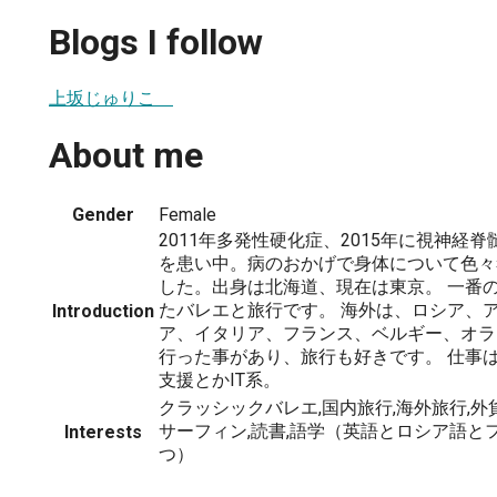
Blogs I follow
上坂じゅりこ
About me
Gender
Female
2011年多発性硬化症、2015年に視神経
を患い中。病のおかげで身体について色々
した。出身は北海道、現在は東京。 一番
たバレエと旅行です。 海外は、ロシア、
Introduction
ア、イタリア、フランス、ベルギー、オラ
行った事があり、旅行も好きです。 仕事
支援とかIT系。
クラッシックバレエ,国内旅行,海外旅行,外
サーフィン,読書,語学（英語とロシア語と
Interests
つ）