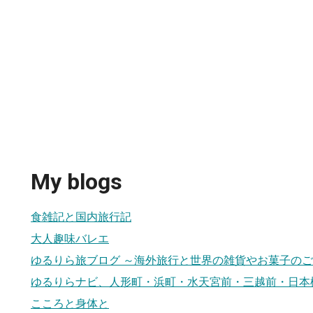
My blogs
食雑記と国内旅行記
大人趣味バレエ
ゆるりら旅ブログ ～海外旅行と世界の雑貨やお菓子の
ゆるりらナビ、人形町・浜町・水天宮前・三越前・日本
こころと身体と