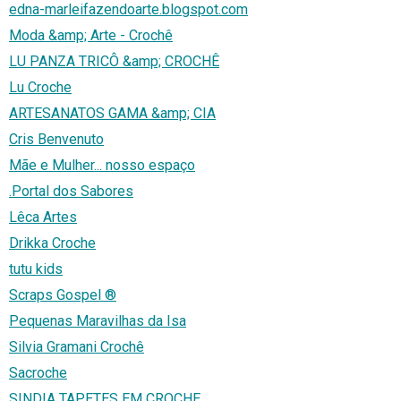
edna-marleifazendoarte.blogspot.com
Moda &amp; Arte - Crochê
LU PANZA TRICÔ &amp; CROCHÊ
Lu Croche
ARTESANATOS GAMA &amp; CIA
Cris Benvenuto
Mãe e Mulher... nosso espaço
.Portal dos Sabores
Lêca Artes
Drikka Croche
tutu kids
Scraps Gospel ®
Pequenas Maravilhas da Isa
Silvia Gramani Crochê
Sacroche
SINDIA TAPETES EM CROCHE