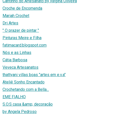
Cantinho do Artesanato by Regina Oliveira
Croche de Encomenda
Mariah Crochet
Dri Artes
" O prazer de pintar "
Pinturas Meire e Filha
fatimacard.blogspot.com
Nós e as Linhas
Cátia Barbosa
Veveca Artesanatos
thattyani villas boas "artes em e.v.a"
Ateliê Sonho Encantado
Crochetando com a Bella...
EME FIALHO
S.O.S casa &amp; decoração
by Angela Pedroso