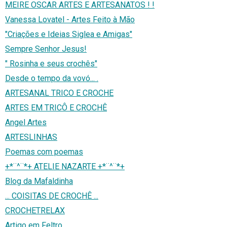
MEIRE OSCAR ARTES E ARTESANATOS ! !
Vanessa Lovatel - Artes Feito à Mão
"Criações e Ideias Siglea e Amigas"
Sempre Senhor Jesus!
" Rosinha e seus crochês"
Desde o tempo da vovó... .
ARTESANAL TRICO E CROCHE
ARTES EM TRICÔ E CROCHÊ
Angel Artes
ARTESLINHAS
Poemas com poemas
+*¨^¨*+ ATELIE NAZARTE +*¨^¨*+
Blog da Mafaldinha
... COISITAS DE CROCHÊ ...
CROCHETRELAX
Artigo em Feltro