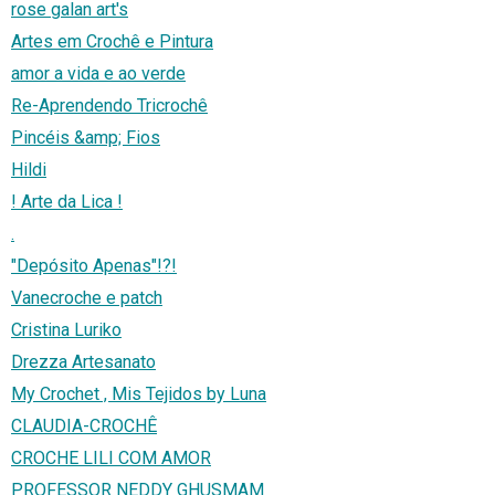
rose galan art's
Artes em Crochê e Pintura
amor a vida e ao verde
Re-Aprendendo Tricrochê
Pincéis &amp; Fios
Hildi
! Arte da Lica !
.
"Depósito Apenas"!?!
Vanecroche e patch
Cristina Luriko
Drezza Artesanato
My Crochet , Mis Tejidos by Luna
CLAUDIA-CROCHÊ
CROCHE LILI COM AMOR
PROFESSOR NEDDY GHUSMAM