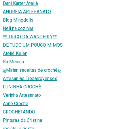
Dani Karter Ateliê
ANDREIA ARTESANATO
Blog Mingdolls
Nell na cozinha
** TRICO DA WANDERLY**
DE TUDO UM POUCO MIMOS
Ateliê Kelen
Sá Menina
ஜMirian-receitas de crochêஜ
Artesanías Tresarroyenses
LUNINHA CROCHÊ
Verinha Artesanato
Anne Croche
CROCHETANDO
Pinturas da Cristina
reciclei e gostei