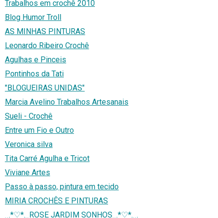
Trabalhos em crochê 2010
Blog Humor Troll
AS MINHAS PINTURAS
Leonardo Ribeiro Crochê
Agulhas e Pinceis
Pontinhos da Tati
"BLOGUEIRAS UNIDAS"
Marcia Avelino Trabalhos Artesanais
Sueli - Crochê
Entre um Fio e Outro
Veronica silva
Tita Carré Agulha e Tricot
Viviane Artes
Passo à passo, pintura em tecido
MIRIA CROCHÊS E PINTURAS
¸¸.*♡*.¸¸ROSE JARDIM SONHOS¸¸.*♡*.¸¸.