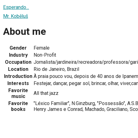
Esperando...
Mr. Koběluš
About me
Gender
Female
Industry
Non-Profit
Occupation
Jornalista/jardineira/recreadora/professora/gar
Location
Rio de Janeiro, Brazil
Introduction
À praia pouco vou, depois de 40 anos de Ipanema.
Interests
Festejar, dançar, pegar sol, brincar, olhar, viver,cant
Favorite
All that jazz
music
Favorite
"Léxico Familiar", N.Ginzburg, "Possessão", A.S.By
books
Henry James e Conrad, Machado, Graciliano, Scot