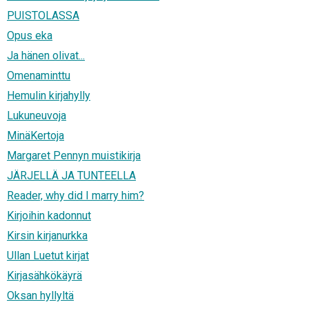
PUISTOLASSA
Opus eka
Ja hänen olivat...
Omenaminttu
Hemulin kirjahylly
Lukuneuvoja
MinäKertoja
Margaret Pennyn muistikirja
JÄRJELLÄ JA TUNTEELLA
Reader, why did I marry him?
Kirjoihin kadonnut
Kirsin kirjanurkka
Ullan Luetut kirjat
Kirjasähkökäyrä
Oksan hyllyltä