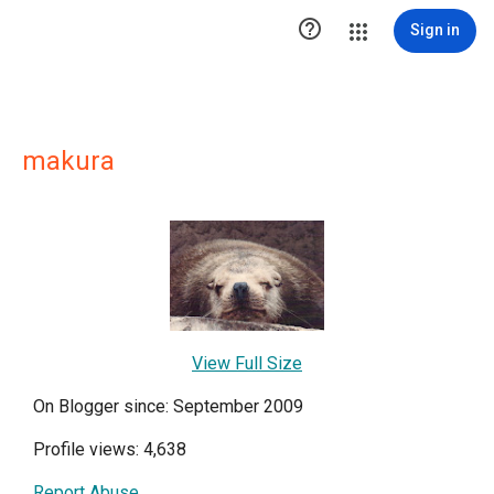

Sign in
makura
View Full Size
On Blogger since: September 2009
Profile views: 4,638
Report Abuse