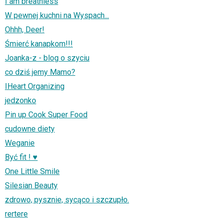
I am breathless
W pewnej kuchni na Wyspach...
Ohhh, Deer!
Śmierć kanapkom!!!
Joanka-z - blog o szyciu
co dziś jemy Mamo?
IHeart Organizing
jedzonko
Pin up Cook Super Food
cudowne diety
Weganie
Być fit ! ♥
One Little Smile
Silesian Beauty
zdrowo, pysznie, sycąco i szczupło.
rertere