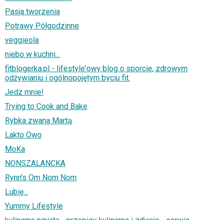
Pasja tworzenia
Potrawy Półgodzinne
veggieola
niebo w kuchni...
fitblogerka.pl - lifestyle'owy blog o sporcie, zdrowym
odżywianiu i ogólnopojętym byciu fit.
Jedz mnie!
Trying to Cook and Bake
Rybka zwana Martą
Lakto Owo
MoKa
NONSZALANCKA
Rynn's Om Nom Nom
Lubię...
Yummy Lifestyle