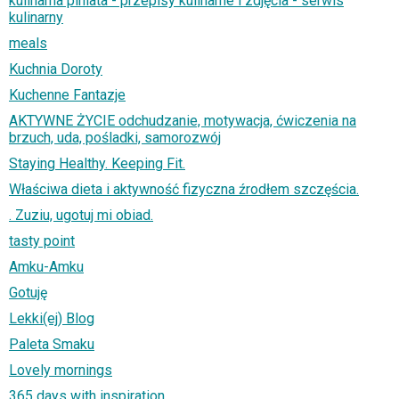
kulinarna piniata - przepisy kulinarne i zdjęcia - serwis
kulinarny
meals
Kuchnia Doroty
Kuchenne Fantazje
AKTYWNE ŻYCIE odchudzanie, motywacja, ćwiczenia na
brzuch, uda, pośladki, samorozwój
Staying Healthy. Keeping Fit.
Właściwa dieta i aktywność fizyczna źrodłem szczęścia.
. Zuziu, ugotuj mi obiad.
tasty point
Amku-Amku
Gotuję
Lekki(ej) Blog
Paleta Smaku
Lovely mornings
365 days with inspiration