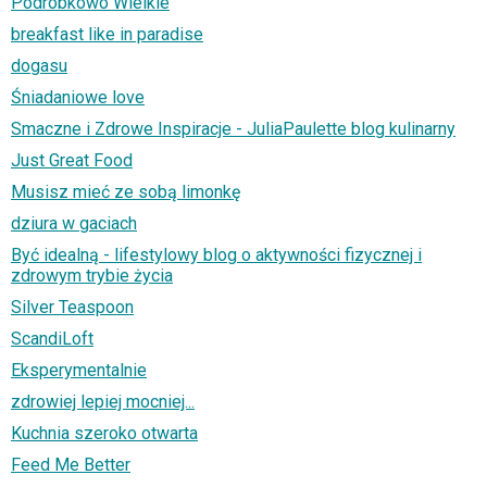
Podróbkowo Wielkie
breakfast like in paradise
dogasu
Śniadaniowe love
Smaczne i Zdrowe Inspiracje - JuliaPaulette blog kulinarny
Just Great Food
Musisz mieć ze sobą limonkę
dziura w gaciach
Być idealną - lifestylowy blog o aktywności fizycznej i
zdrowym trybie życia
Silver Teaspoon
ScandiLoft
Eksperymentalnie
zdrowiej lepiej mocniej...
Kuchnia szeroko otwarta
Feed Me Better