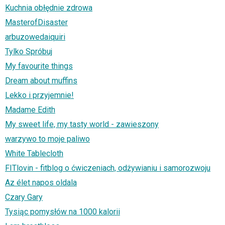
Kuchnia obłędnie zdrowa
MasterofDisaster
arbuzowedaiquiri
Tylko Spróbuj
My favourite things
Dream about muffins
Lekko i przyjemnie!
Madame Edith
My sweet life, my tasty world - zawieszony
warzywo to moje paliwo
White Tablecloth
FITlovin - fitblog o ćwiczeniach, odżywianiu i samorozwoju
Az élet napos oldala
Czary Gary
Tysiąc pomysłów na 1000 kalorii