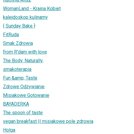
WomanLand - Kraina Kobiet
kalejdoskop kulinarny
{ Sunday Bake }
FitRuda
Smak Zdrowia
from R'dam with love
The Body. Naturally.
smakoterapia
Fun &amp; Taste
Zdrowe Odżywianie
Misiakowe Gotowanie
BAYADERKA
The spoon of taste
vegan breakfast || misiakowe pole zdrowia
Holga