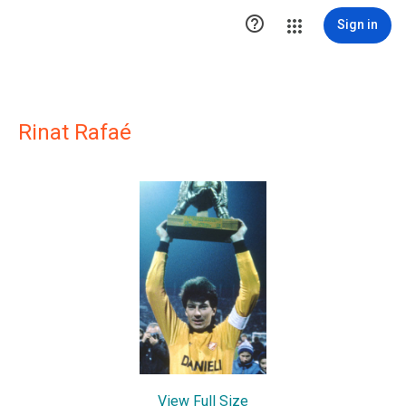

Sign in
Rinat Rafaé
View Full Size