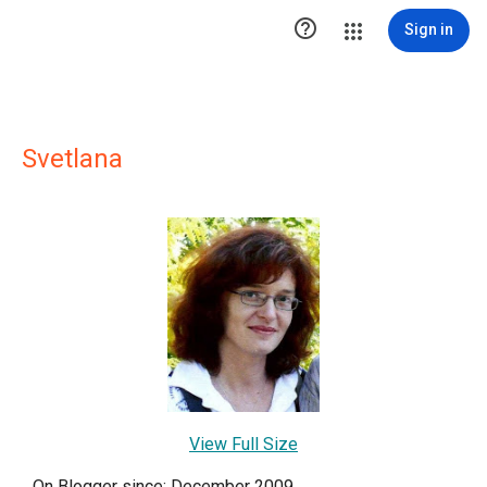

Sign in
Svetlana
View Full Size
On Blogger since: December 2009