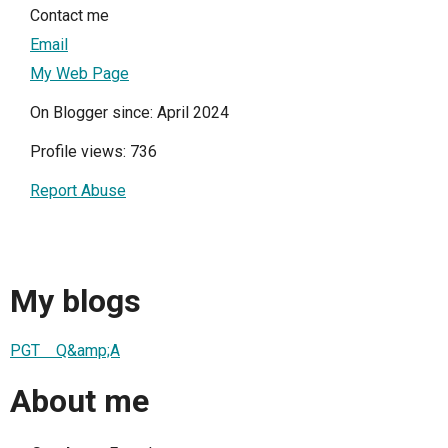
Contact me
Email
My Web Page
On Blogger since: April 2024
Profile views: 736
Report Abuse
My blogs
PGT Q&amp;A
About me