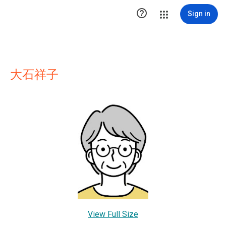

Sign in
大石祥子
View Full Size