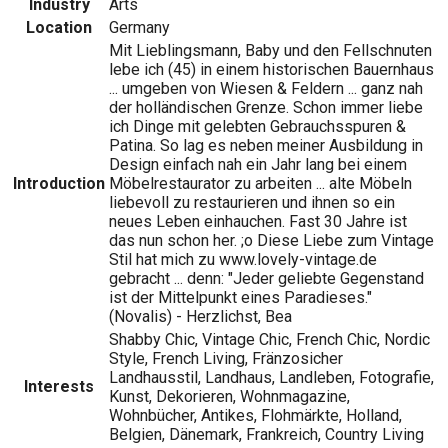
Industry
Arts
Location
Germany
Mit Lieblingsmann, Baby und den Fellschnuten
lebe ich (45) in einem historischen Bauernhaus
... umgeben von Wiesen & Feldern ... ganz nah
der holländischen Grenze. Schon immer liebe
ich Dinge mit gelebten Gebrauchsspuren &
Patina. So lag es neben meiner Ausbildung in
Design einfach nah ein Jahr lang bei einem
Introduction
Möbelrestaurator zu arbeiten ... alte Möbeln
liebevoll zu restaurieren und ihnen so ein
neues Leben einhauchen. Fast 30 Jahre ist
das nun schon her. ;o Diese Liebe zum Vintage
Stil hat mich zu www.lovely-vintage.de
gebracht ... denn: "Jeder geliebte Gegenstand
ist der Mittelpunkt eines Paradieses."
(Novalis) - Herzlichst, Bea
Shabby Chic, Vintage Chic, French Chic, Nordic
Style, French Living, Fränzosicher
Landhausstil, Landhaus, Landleben, Fotografie,
Interests
Kunst, Dekorieren, Wohnmagazine,
Wohnbücher, Antikes, Flohmärkte, Holland,
Belgien, Dänemark, Frankreich, Country Living